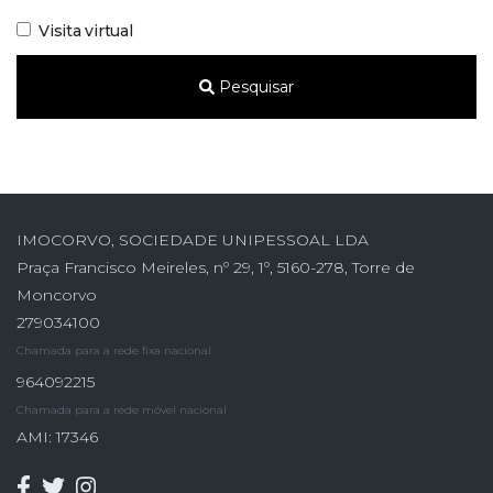
Visita virtual
Pesquisar
IMOCORVO, SOCIEDADE UNIPESSOAL LDA
Praça Francisco Meireles, nº 29, 1º, 5160-278, Torre de
Moncorvo
279034100
Chamada para a rede fixa nacional
964092215
Chamada para a rede móvel nacional
AMI: 17346