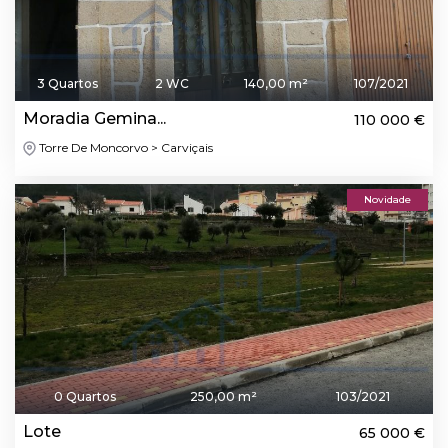
3 Quartos
2 WC
140,00 m²
107/2021
Moradia Gemina...
110 000 €
Torre De Moncorvo > Carviçais
Novidade
0 Quartos
250,00 m²
103/2021
Lote
65 000 €