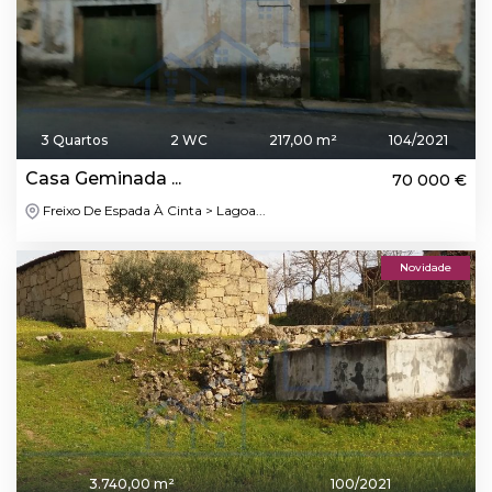
3 Quartos
2 WC
217,00 m²
104/2021
Casa Geminada ...
70 000 €
Freixo De Espada À Cinta > Lagoa...
Novidade
3.740,00 m²
100/2021