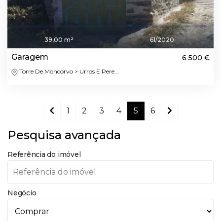
39,00 m²
61/2020
Garagem
6 500 €
Torre De Moncorvo > Urros E Pere...
1
2
3
4
5
6
Pesquisa avançada
Referência do imóvel
Negócio