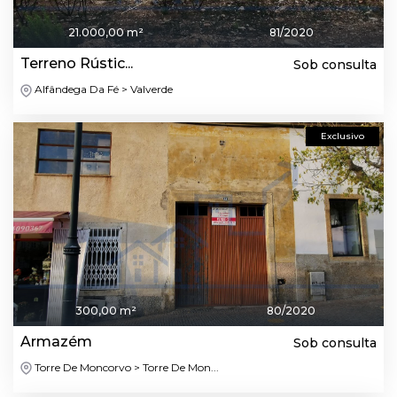
21.000,00 m²
81/2020
Terreno Rústic...
Sob consulta
Alfândega Da Fé > Valverde
Exclusivo
300,00 m²
80/2020
Armazém
Sob consulta
Torre De Moncorvo > Torre De Mon...