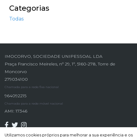
Categorias
Todas
IMOCORVO, SOCIEDADE UNIPESSOAL LDA
Praça Francisco Meireles, nº 29, 1º, 5160-278, Torre de
Moncorvo
279034100
Chamada para a rede fixa nacional
964092215
Chamada para a rede móvel nacional
AMI: 17346
Utilizamos cookies próprios para melhorar a sua experiência e os
Utilizamos cookies próprios para melhorar a sua experiência e os