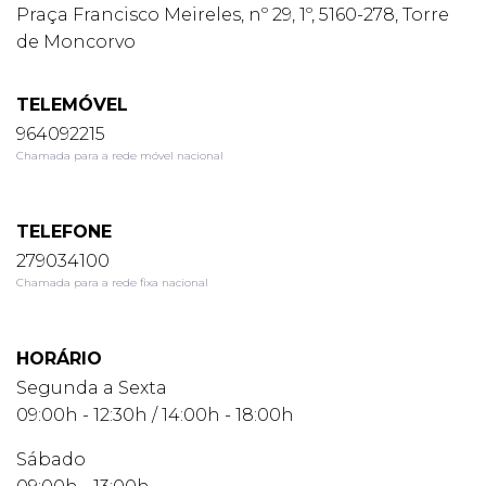
Praça Francisco Meireles, nº 29, 1º, 5160-278, Torre
de Moncorvo
TELEMÓVEL
964092215
Chamada para a rede móvel nacional
TELEFONE
279034100
Chamada para a rede fixa nacional
HORÁRIO
Segunda a Sexta
09:00h - 12:30h / 14:00h - 18:00h
Sábado