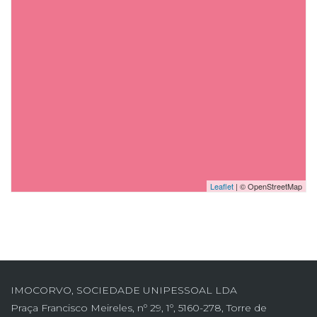
Leaflet
| © OpenStreetMap
IMOCORVO, SOCIEDADE UNIPESSOAL LDA
Praça Francisco Meireles, nº 29, 1º, 5160-278, Torre de