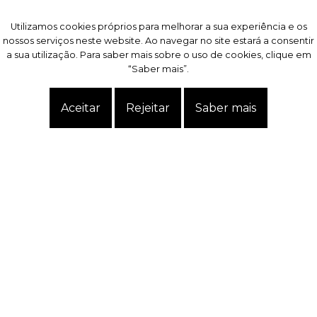
Utilizamos cookies próprios para melhorar a sua experiência e os
Utilizamos cookies próprios para melhorar a sua experiência e os
nossos serviços neste website. Ao navegar no site estará a consentir
nossos serviços neste website. Ao navegar no site estará a consentir
a sua utilização. Para saber mais sobre o uso de cookies, clique em
a sua utilização. Para saber mais sobre o uso de cookies, clique em
“Saber mais”.
“Saber mais”.
Aceitar
Aceitar
Rejeitar
Rejeitar
Saber mais
Saber mais
Exclusivo