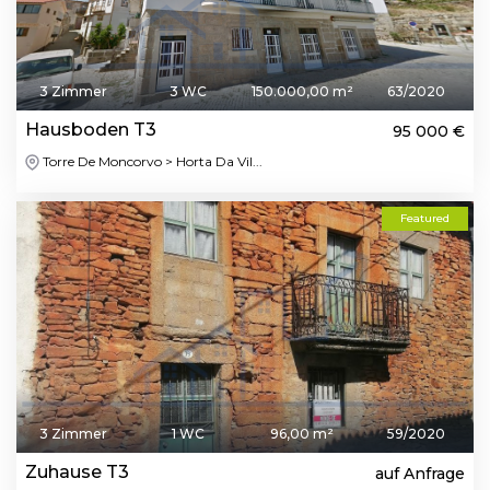
3 Zimmer
3 WC
150.000,00 m²
63/2020
Hausboden T3
95 000 €
Torre De Moncorvo > Horta Da Vil...
Featured
3 Zimmer
1 WC
96,00 m²
59/2020
Zuhause T3
auf Anfrage