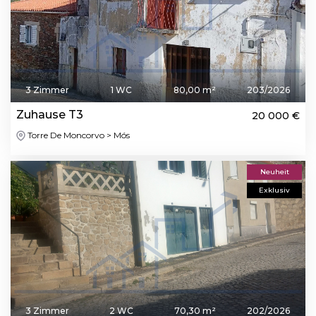
3 Zimmer
1 WC
80,00 m²
203/2026
Zuhause T3
20 000 €
Torre De Moncorvo > Mós
Neuheit
Exklusiv
3 Zimmer
2 WC
70,30 m²
202/2026