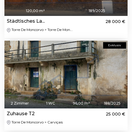
120,00 m²
189/2025
Städtisches La...
28 000 €
Torre De Moncorvo > Torre De Mon...
Exklusiv
2 Zimmer
1 WC
96,00 m²
188/2025
Zuhause T2
25 000 €
Torre De Moncorvo > Carviçais