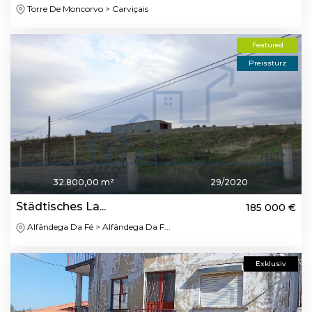
Torre De Moncorvo > Carviçais
Featured
Preissturz
32.800,00 m²
29/2020
Städtisches La...
185 000 €
Alfândega Da Fé > Alfândega Da F...
Exklusiv