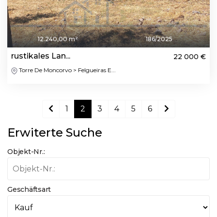
12.240,00 m²
186/2025
rustikales Lan...
22 000 €
Torre De Moncorvo > Felgueiras E...
1
2
3
4
5
6
Erwiterte Suche
Objekt-Nr.:
Geschäftsart