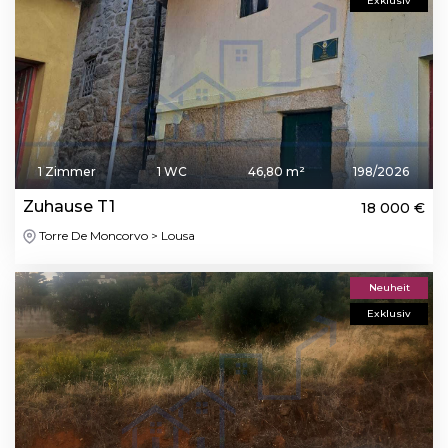
Exklusiv
1 Zimmer
1 WC
46,80 m²
198/2026
Zuhause T1
18 000 €
Torre De Moncorvo > Lousa
Neuheit
Exklusiv