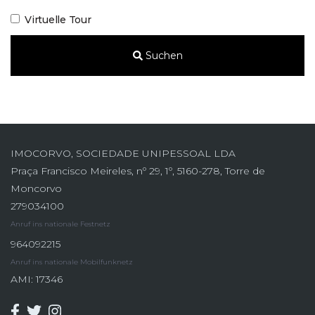
Virtuelle Tour
Suchen
IMOCORVO, SOCIEDADE UNIPESSOAL LDA
Praça Francisco Meireles, nº 29, 1º, 5160-278, Torre de
Moncorvo
279034100
Anruf ins nationale Festnetz
964092215
Anruf ins nationale Mobilfunknetz
AMI: 17346