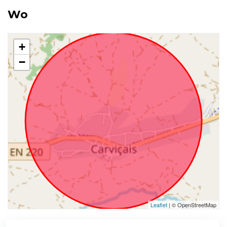
Wo
+
−
Leaflet
| © OpenStreetMap