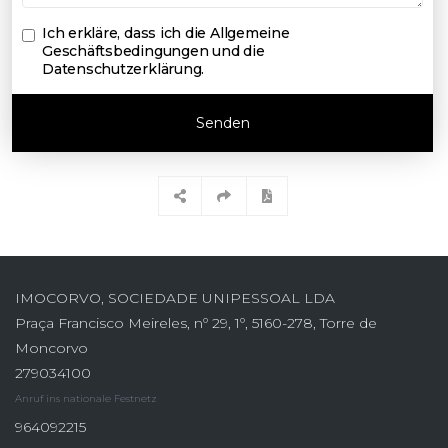
Ich erkläre, dass ich die
Allgemeine
Geschäftsbedingungen und die
Datenschutzerklärung
.
Senden
IMOCORVO, SOCIEDADE UNIPESSOAL LDA
Praça Francisco Meireles, nº 29, 1º, 5160-278, Torre de
Moncorvo
279034100
Anruf ins nationale Festnetz
964092215