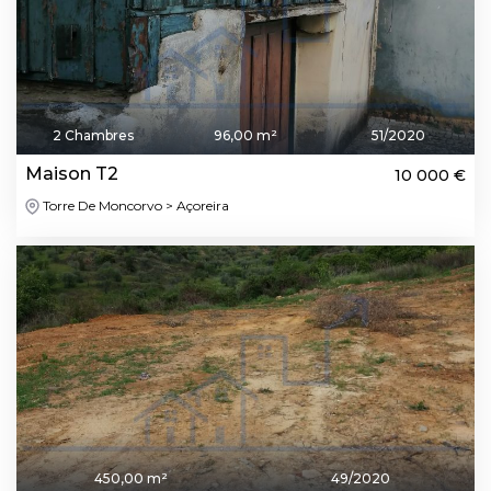
2 Chambres
96,00 m²
51/2020
Maison T2
10 000 €
Torre De Moncorvo > Açoreira
450,00 m²
49/2020