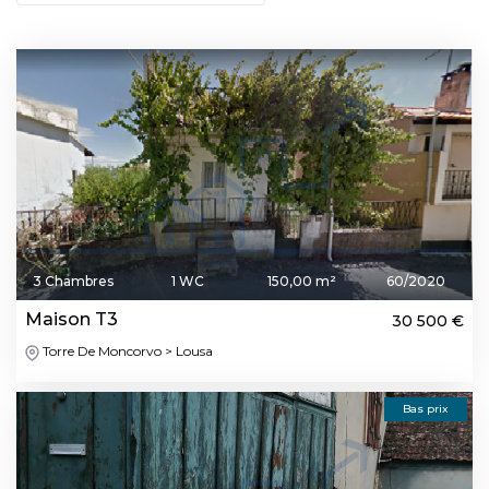
3 Chambres
1 WC
150,00 m²
60/2020
Maison T3
30 500 €
Torre De Moncorvo > Lousa
Bas prix