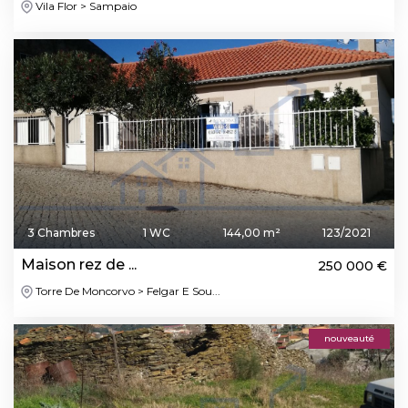
Vila Flor > Sampaio
3 Chambres
1 WC
144,00 m²
123/2021
Maison rez de ...
250 000 €
Torre De Moncorvo > Felgar E Sou...
nouveauté