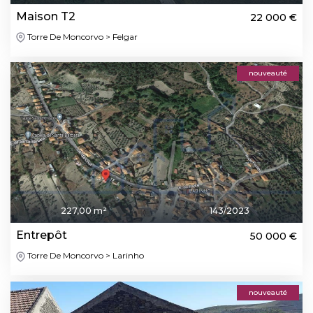
Maison T2
22 000 €
Torre De Moncorvo > Felgar
nouveauté
227,00 m²
143/2023
Entrepôt
50 000 €
Torre De Moncorvo > Larinho
nouveauté