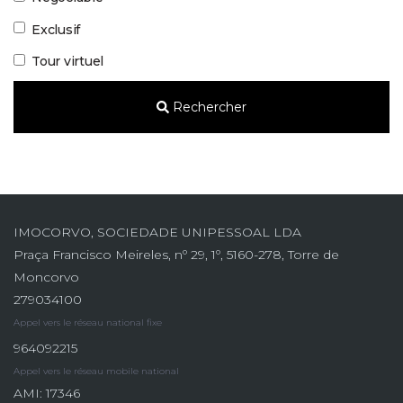
Exclusif
Tour virtuel
Rechercher
IMOCORVO, SOCIEDADE UNIPESSOAL LDA
Praça Francisco Meireles, nº 29, 1º, 5160-278, Torre de
Moncorvo
279034100
Appel vers le réseau national fixe
964092215
Appel vers le réseau mobile national
AMI: 17346