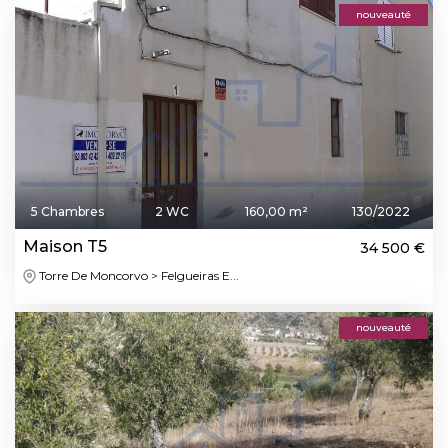
nouveauté
5 Chambres
2 WC
160,00 m²
130/2022
Maison T5
34 500 €
Torre De Moncorvo > Felgueiras E...
nouveauté