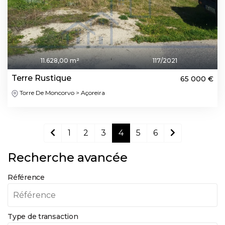
11.628,00 m²
117/2021
Terre Rustique
65 000 €
Torre De Moncorvo > Açoreira
1
2
3
4
5
6
Recherche avancée
Référence
Type de transaction