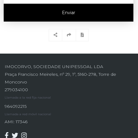
Enviar
IMOCORVO, SOCIEDADE UNIPESSOAL LDA
Praça Francisco Meireles, nº 29, 1º, 5160-278, Torre de
Moncorvo
279034100
Llamada a la red fija nacional
964092215
Llamada a red móvil nacional
AMI: 17346