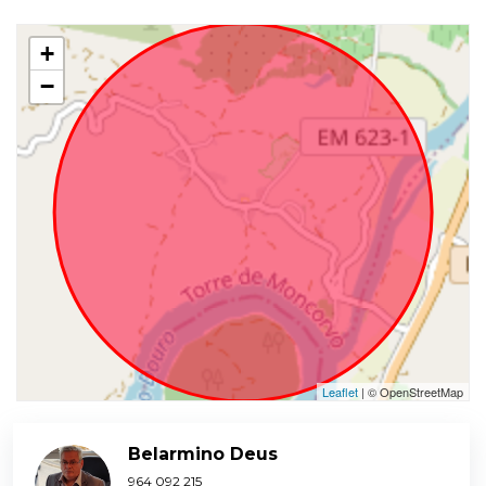
+
−
Leaflet
| © OpenStreetMap
Belarmino Deus
964 092 215