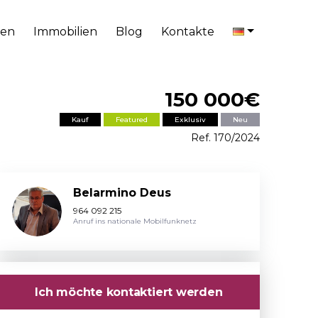
en
Immobilien
Blog
Kontakte
150 000€
Kauf
Featured
Exklusiv
Neu
Ref. 170/2024
Belarmino Deus
964 092 215
Anruf ins nationale Mobilfunknetz
Ich möchte kontaktiert werden