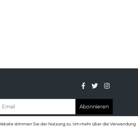
Abonnieren
r Website stimmen Sie der Nutzung zu. Um mehr über die Verwendung
r Website stimmen Sie der Nutzung zu. Um mehr über die Verwendung