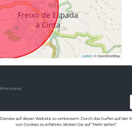
Leaflet
| © OpenStreetMap
de Moncorvo
 Dienste auf dieser Website zu verbessern. Durch das Surfen auf de
 Dienste auf dieser Website zu verbessern. Durch das Surfen auf de
von Cookies zu erfahren, klicken Sie auf “Mehr sehen“
von Cookies zu erfahren, klicken Sie auf “Mehr sehen“