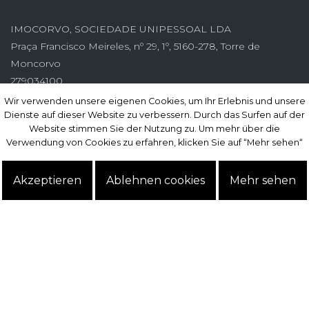
IMOCORVO, SOCIEDADE UNIPESSOAL LDA
Praça Francisco Meireles, nº 29, 1º, 5160-278, Torre de
Moncorvo
279034100
Anruf ins nationale Festnetz
Wir verwenden unsere eigenen Cookies, um Ihr Erlebnis und unsere
Wir verwenden unsere eigenen Cookies, um Ihr Erlebnis und unsere
Dienste auf dieser Website zu verbessern. Durch das Surfen auf der
Dienste auf dieser Website zu verbessern. Durch das Surfen auf der
964092215
Website stimmen Sie der Nutzung zu. Um mehr über die
Website stimmen Sie der Nutzung zu. Um mehr über die
Anruf ins nationale Mobilfunknetz
Verwendung von Cookies zu erfahren, klicken Sie auf “Mehr sehen“
Verwendung von Cookies zu erfahren, klicken Sie auf “Mehr sehen“
AMI: 17346
Akzeptieren
Akzeptieren
Ablehnen cookies
Ablehnen cookies
Mehr sehen
Mehr sehen
Abonnieren
Site powered by
IMO360
© Alle Rechte vorbehalten.
Alternative Streitbeilegung
.
Datenschutz-Bestimmungen.
Geschäftsbedingungen.
persönliche Daten.
Beschwerdebuch