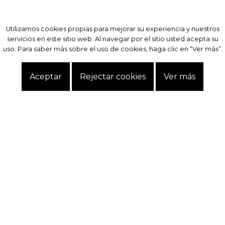
Utilizamos cookies propias para mejorar su experiencia y nuestros
Utilizamos cookies propias para mejorar su experiencia y nuestros
servicios en este sitio web. Al navegar por el sitio usted acepta su
servicios en este sitio web. Al navegar por el sitio usted acepta su
uso. Para saber más sobre el uso de cookies, haga clic en “Ver más”.
uso. Para saber más sobre el uso de cookies, haga clic en “Ver más”.
Aceptar
Aceptar
Rejectar cookies
Rejectar cookies
Ver más
Ver más
Exclusivo