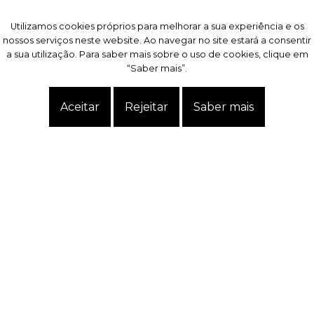
Utilizamos cookies próprios para melhorar a sua experiência e os
Utilizamos cookies próprios para melhorar a sua experiência e os
nossos serviços neste website. Ao navegar no site estará a consentir
nossos serviços neste website. Ao navegar no site estará a consentir
a sua utilização. Para saber mais sobre o uso de cookies, clique em
a sua utilização. Para saber mais sobre o uso de cookies, clique em
“Saber mais”.
“Saber mais”.
Aceitar
Aceitar
Rejeitar
Rejeitar
Saber mais
Saber mais
Exclusivo